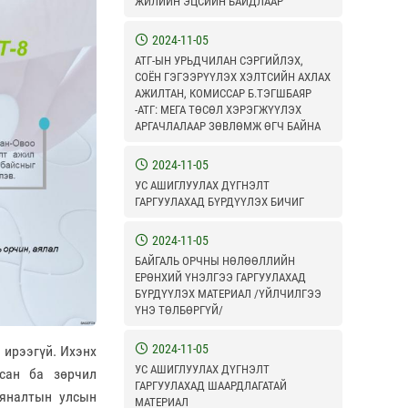
ЖИЛИЙН ЭЦСИЙН БАЙДЛААР
2024-11-05
АТГ-ЫН УРЬДЧИЛАН СЭРГИЙЛЭХ,
СОЁН ГЭГЭЭРҮҮЛЭХ ХЭЛТСИЙН АХЛАХ
АЖИЛТАН, КОМИССАР Б.ТЭГШБАЯР
-АТГ: МЕГА ТӨСӨЛ ХЭРЭГЖҮҮЛЭХ
АРГАЧЛАЛААР ЗӨВЛӨМЖ ӨГЧ БАЙНА
2024-11-05
УС АШИГЛУУЛАХ ДҮГНЭЛТ
ГАРГУУЛАХАД БҮРДҮҮЛЭХ БИЧИГ
2024-11-05
БАЙГАЛЬ ОРЧНЫ НӨЛӨӨЛЛИЙН
ЕРӨНХИЙ ҮНЭЛГЭЭ ГАРГУУЛАХАД
БҮРДҮҮЛЭХ МАТЕРИАЛ /ҮЙЛЧИЛГЭЭ
ҮНЭ ТӨЛБӨРГҮЙ/
2024-11-05
э ирээгүй. Ихэнх
УС АШИГЛУУЛАХ ДҮГНЭЛТ
йсан ба зөрчил
ГАРГУУЛАХАД ШААРДЛАГАТАЙ
хяналтын улсын
МАТЕРИАЛ