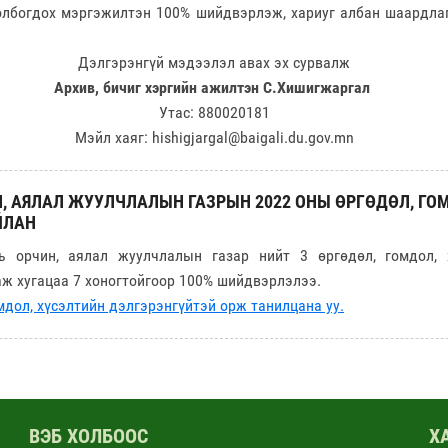
олбогдох мэргэжилтэн 100% шийдвэрлэж, хариуг албан шаардлаг
Дэлгэрэнгүй мэдээлэл авах эх сурвалж
Архив, бичиг хэргийн ажилтэн С.Хишигжаргал
Утас: 880020181
Мэйл хаяг: hishigjargal@baigali.du.gov.mn
, АЯЛАЛ ЖУУЛЧЛАЛЫН ГАЗРЫН 2022 ОНЫ ӨРГӨДӨЛ, ГО
ЙЛАН
ь орчин, аялал жуулчлалын газар нийт 3 өргөдөл, гомдол, 
ж хугацаа 7 хоногтойгоор 100% шийдвэрлэлээ.
мдол, хүсэлтийн дэлгэрэнгүйтэй орж танилцана уу.
ВЭБ ХОЛБООС
Х