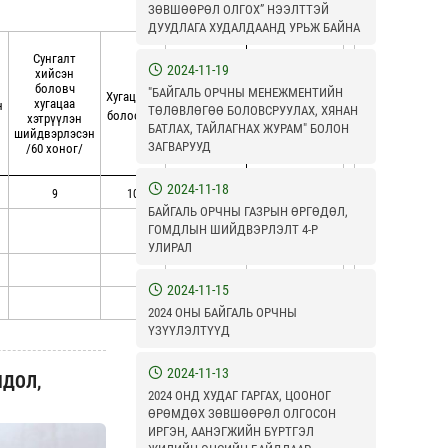
ЗӨВШӨӨРӨЛ ОЛГОХ” НЭЭЛТТЭЙ
ДУУДЛАГА ХУДАЛДААНД УРЬЖ БАЙНА
Сунгалт
2024-11-19
хийсэн
боловч
"БАЙГАЛЬ ОРЧНЫ МЕНЕЖМЕНТИЙН
Шийдвэрлэх
Хугацаа
ӨГСХ-ийн
хугацаа
н
ТӨЛӨВЛӨГӨӨ БОЛОВСРУУЛАХ, ХЯНАН
боломжгүй
шийдвэрлэлт
болоогүй
хэтрүүлэн
БАТЛАХ, ТАЙЛАГНАХ ЖУРАМ" БОЛОН
дундаж
шийдвэрлэсэн
ЗАГВАРУУД
/60 хоног/
хоног
2024-11-18
9
10
11
12
БАЙГАЛЬ ОРЧНЫ ГАЗРЫН ӨРГӨДӨЛ,
ГОМДЛЫН ШИЙДВЭРЛЭЛТ 4-Р
7
УЛИРАЛ
2024-11-15
2024 ОНЫ БАЙГАЛЬ ОРЧНЫ
ҮЗҮҮЛЭЛТҮҮД
2024-11-13
МДОЛ,
2024 ОНД ХУДАГ ГАРГАХ, ЦООНОГ
ӨРӨМДӨХ ЗӨВШӨӨРӨЛ ОЛГОСОН
ИРГЭН, ААНЭГЖИЙН БҮРТГЭЛ