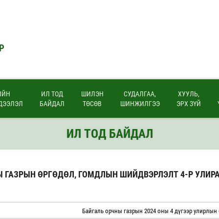
Р
ИЙН
ИЛ ТОД
ШИЛЭН
СУДАЛГАА,
ХУУЛЬ,
ДЭЭЛЭЛ
БАЙДАЛ
ТӨСӨВ
ШИНЖИЛГЭЭ
ЭРХ ЗҮЙ
ИЛ ТОД БАЙДАЛ
Ы ГАЗРЫН ӨРГӨДӨЛ, ГОМДЛЫН ШИЙДВЭРЛЭЛТ 4-Р УЛИР
Байгаль орчны газрын 2024 оны 4 дүгээр улирлын