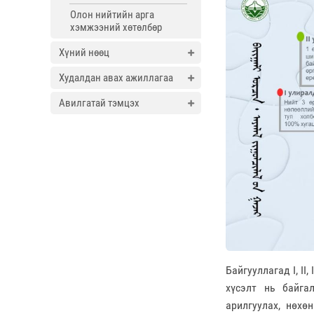
Олон нийтийн арга
хэмжээний хөтөлбөр
Хүний нөөц
Худалдан авах ажиллагаа
Авилгатай тэмцэх
Байгууллагад I, II
хүсэлт нь байга
арилгуулах, нөхө