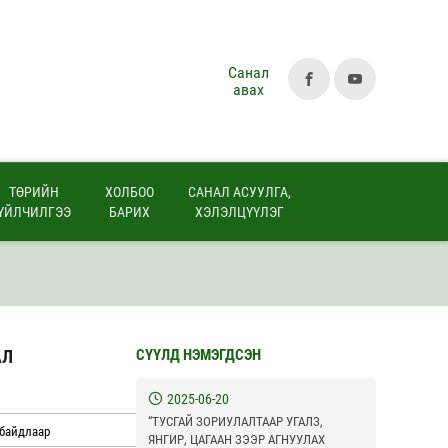
Санал
авах
ТӨРИЙН
ХОЛБОО
САНАЛ АСУУЛГА,
ҮЙЛЧИЛГЭЭ
БАРИХ
ХЭЛЭЛЦҮҮЛЭГ
АЛ
СҮҮЛД НЭМЭГДСЭН
2025-06-20
“ТУСГАЙ ЗОРИУЛАЛТААР УГАЛЗ,
 байдлаар
ЯНГИР, ЦАГААН ЗЭЭР АГНУУЛАХ