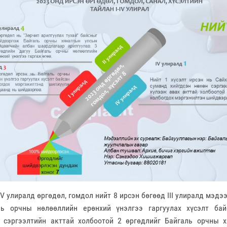
, IV улиралд өргөдөл, гомдол нийт 8 ирсэн бөгөөд III улиралд мэдэ
ль орчны нөлөөллийн ерөнхий үнэлгээ гаргуулах хүсэлт ба
н сэргээлтийн акттай холбоотой 2 өргөдлийг Байгаль орчны 