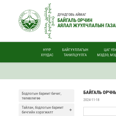
ᠠᠶᠠᠯᠠᠯ ᠵᠢᠭᠤᠯᠴᠢᠯᠠᠯ ᠤ᠋ᠨ
ᠪᠠᠶᠢᠭᠠᠯᠢ ᠣᠷᠴᠢᠨ
ДУНДГОВЬ АЙМАГ
ᠭᠠᠵᠠᠷ
БАЙГАЛЬ ОРЧИН
АЯЛАЛ ЖУУЛЧЛАЛЫН ГАЗА
НҮҮР
БАЙГУУЛЛАГЫН
ЦАГ ҮЕ
ХУУДАС
ТАНИЛЦУУЛГА
МЭДЭЭ, МЭ
БАЙГАЛЬ ОРЧН
Бодлогын баримт бичиг,
төлөвлөгөө
2024-11-18
Тайлан, бодлогын баримт
бичгийн хэрэгжилт