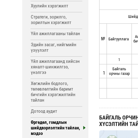
Хуулийн хэрэгжилт
Стратеги, зорилго,
Шийдв
зорилтын хэрэгжилт
Үйл ажиллагааны тайлан
А
№
Байгууллага
би
Эдийн засаг, нийгмийн
үзүүлэлт
1
Үйл ажиллагаанд хийсэн
хяналт-шинжилгээ,
Байгаль
үнэлгээ
1
орчны газар
Хөгжлийн бодлого,
төлөвлөлтийн баримт
бичгийн хэрэгжилтийн
тайлан
Дотоод аудит
БАЙГАЛЬ ОРЧИН
Өргөдөл, гомдлын
ХҮСЭЛТИЙН ТА
шийдвэрлэлтийн тайлан,
мэдээ