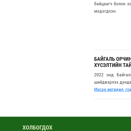
байцаагч болон х
мэдэгдсэн.
БАЙГАЛЬ ОРЧИН
ХҮСЭЛТИЙН ТА
2022 онд Байгал
шийдвэрлэх дунда
Ирсэн өргөдөл, го
ХОЛБОГДОХ