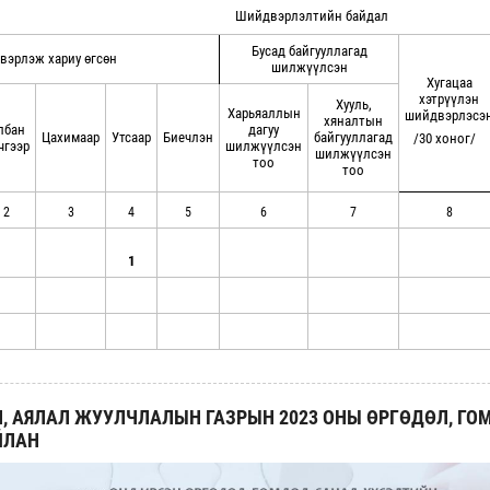
Шийдвэрлэлтийн байдал
Бусад байгууллагад
эрлэж хариу өгсөн
шилжүүлсэн
Хугацаа
хэтрүүлэн
Хууль,
Харьяаллын
шийдвэрлэсэ
хяналтын
лбан
дагуу
Цахимаар
Утсаар
Биечлэн
байгууллагад
/30 хоног/
чгээр
шилжүүлсэн
шилжүүлсэн
тоо
тоо
2
3
4
5
6
7
8
1
, АЯЛАЛ ЖУУЛЧЛАЛЫН ГАЗРЫН 2023 ОНЫ ӨРГӨДӨЛ, ГО
ЙЛАН