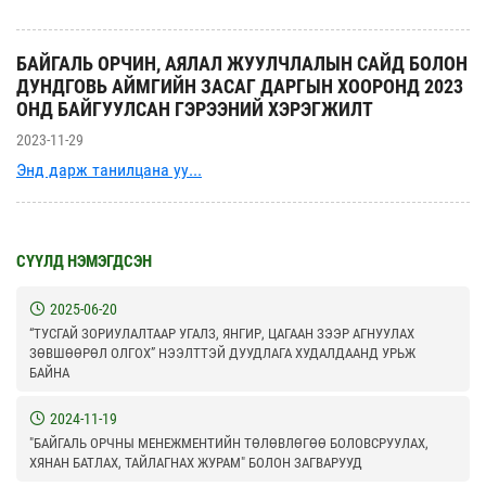
БАЙГАЛЬ ОРЧИН, АЯЛАЛ ЖУУЛЧЛАЛЫН САЙД БОЛОН
ДУНДГОВЬ АЙМГИЙН ЗАСАГ ДАРГЫН ХООРОНД 2023
ОНД БАЙГУУЛСАН ГЭРЭЭНИЙ ХЭРЭГЖИЛТ
2023-11-29
Энд дарж танилцана уу...
СҮҮЛД НЭМЭГДСЭН
2025-06-20
“ТУСГАЙ ЗОРИУЛАЛТААР УГАЛЗ, ЯНГИР, ЦАГААН ЗЭЭР АГНУУЛАХ
ЗӨВШӨӨРӨЛ ОЛГОХ” НЭЭЛТТЭЙ ДУУДЛАГА ХУДАЛДААНД УРЬЖ
БАЙНА
2024-11-19
"БАЙГАЛЬ ОРЧНЫ МЕНЕЖМЕНТИЙН ТӨЛӨВЛӨГӨӨ БОЛОВСРУУЛАХ,
ХЯНАН БАТЛАХ, ТАЙЛАГНАХ ЖУРАМ" БОЛОН ЗАГВАРУУД