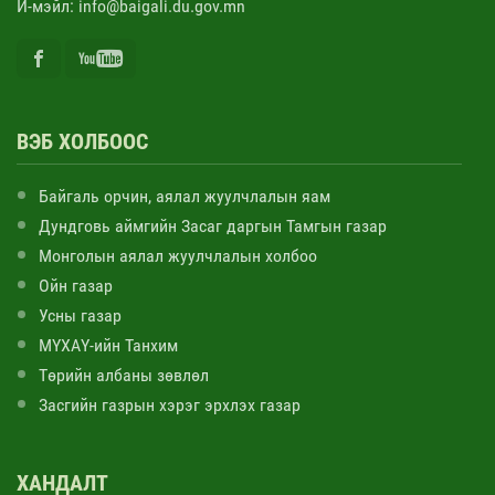
И-мэйл: info@baigali.du.gov.mn
ВЭБ ХОЛБООС
Байгаль орчин, аялал жуулчлалын яам
Дундговь аймгийн Засаг даргын Тамгын газар
Монголын аялал жуулчлалын холбоо
Ойн газар
Усны газар
МҮХАҮ-ийн Танхим
Төрийн албаны зөвлөл
Засгийн газрын хэрэг эрхлэх газар
ХАНДАЛТ