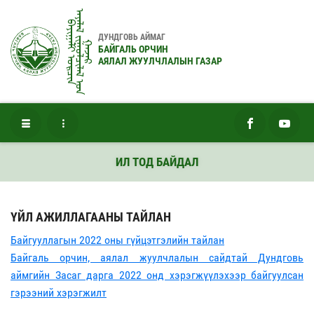
ᠠᠶᠠᠯᠠᠯ ᠵᠢᠭᠤᠯᠴᠢᠯᠠᠯ ᠤ᠋ᠨ
ᠪᠠᠶᠢᠭᠠᠯᠢ ᠣᠷᠴᠢᠨ
ДУНДГОВЬ АЙМАГ
ᠭᠠᠵᠠᠷ
БАЙГАЛЬ ОРЧИН
АЯЛАЛ ЖУУЛЧЛАЛЫН ГАЗАР
ИЛ ТОД БАЙДАЛ
ҮЙЛ АЖИЛЛАГААНЫ ТАЙЛАН
Байгууллагын 2022 оны гүйцэтгэлийн тайлан
Байгаль орчин, аялал жуулчлалын сайдтай Дундговь
аймгийн Засаг дарга 2022 онд хэрэгжүүлэхээр байгуулсан
гэрээний хэрэгжилт