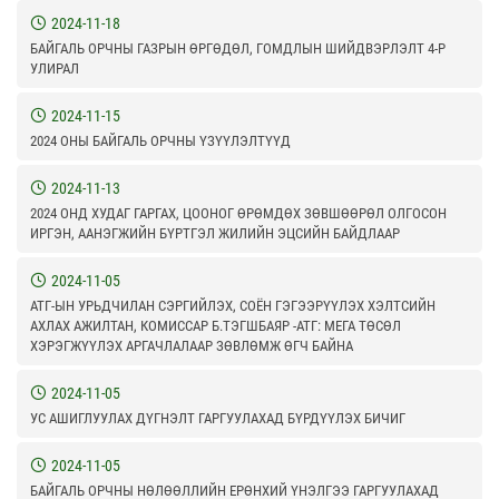
2024-11-18
БАЙГАЛЬ ОРЧНЫ ГАЗРЫН ӨРГӨДӨЛ, ГОМДЛЫН ШИЙДВЭРЛЭЛТ 4-Р
УЛИРАЛ
2024-11-15
2024 ОНЫ БАЙГАЛЬ ОРЧНЫ ҮЗҮҮЛЭЛТҮҮД
2024-11-13
2024 ОНД ХУДАГ ГАРГАХ, ЦООНОГ ӨРӨМДӨХ ЗӨВШӨӨРӨЛ ОЛГОСОН
ИРГЭН, ААНЭГЖИЙН БҮРТГЭЛ ЖИЛИЙН ЭЦСИЙН БАЙДЛААР
2024-11-05
АТГ-ЫН УРЬДЧИЛАН СЭРГИЙЛЭХ, СОЁН ГЭГЭЭРҮҮЛЭХ ХЭЛТСИЙН
АХЛАХ АЖИЛТАН, КОМИССАР Б.ТЭГШБАЯР -АТГ: МЕГА ТӨСӨЛ
ХЭРЭГЖҮҮЛЭХ АРГАЧЛАЛААР ЗӨВЛӨМЖ ӨГЧ БАЙНА
2024-11-05
УС АШИГЛУУЛАХ ДҮГНЭЛТ ГАРГУУЛАХАД БҮРДҮҮЛЭХ БИЧИГ
2024-11-05
БАЙГАЛЬ ОРЧНЫ НӨЛӨӨЛЛИЙН ЕРӨНХИЙ ҮНЭЛГЭЭ ГАРГУУЛАХАД