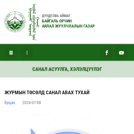
ᠠᠶᠠᠯᠠᠯ ᠵᠢᠭᠤᠯᠴᠢᠯᠠᠯ ᠤ᠋ᠨ
ᠪᠠᠶᠢᠭᠠᠯᠢ ᠣᠷᠴᠢᠨ
ДУНДГОВЬ АЙМАГ
ᠭᠠᠵᠠᠷ
БАЙГАЛЬ ОРЧИН
АЯЛАЛ ЖУУЛЧЛАЛЫН ГАЗАР
САНАЛ АСУУЛГА, ХЭЛЭЛЦҮҮЛЭГ
ЖУРМЫН ТӨСӨЛД САНАЛ АВАХ ТУХАЙ
Буцах
2024-07-08