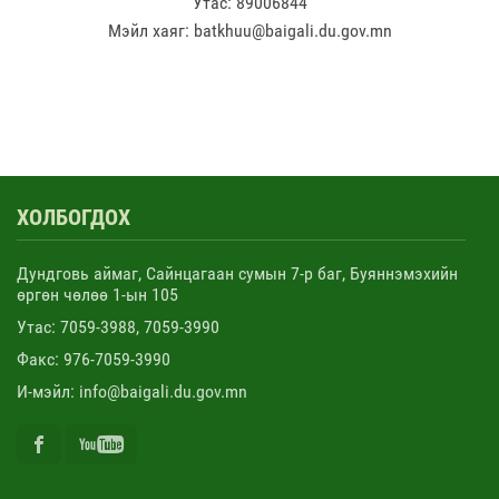
Утас: 89006844
Мэйл хаяг: batkhuu@baigali.du.gov.mn
ХОЛБОГДОХ
Дундговь аймаг, Сайнцагаан сумын 7-р баг, Буяннэмэхийн
өргөн чөлөө 1-ын 105
Утас: 7059-3988, 7059-3990
Факс: 976-7059-3990
И-мэйл: info@baigali.du.gov.mn