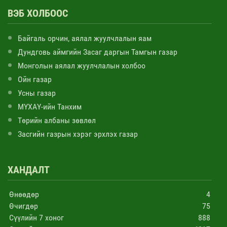
ВЭБ ХОЛБООС
Байгаль орчин, аялал жуулчлалын яам
Дундговь аймгийн Засаг даргын Тамгын газар
Монголын аялал жуулчлалын холбоо
Ойн газар
Усны газар
МҮХАҮ-ийн Танхим
Төрийн албаны зөвлөл
Засгийн газрын хэрэг эрхлэх газар
ХАНДАЛТ
Өнөөдөр
4
Өчигдөр
75
Сүүлийн 7 хоног
888