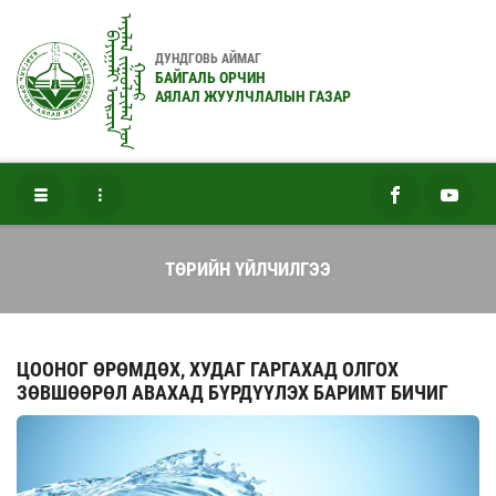
ᠠᠶᠠᠯᠠᠯ ᠵᠢᠭᠤᠯᠴᠢᠯᠠᠯ ᠤ᠋ᠨ
ᠪᠠᠶᠢᠭᠠᠯᠢ ᠣᠷᠴᠢᠨ
ДУНДГОВЬ АЙМАГ
ᠭᠠᠵᠠᠷ
БАЙГАЛЬ ОРЧИН
АЯЛАЛ ЖУУЛЧЛАЛЫН ГАЗАР
ТӨРИЙН ҮЙЛЧИЛГЭЭ
ЦООНОГ ӨРӨМДӨХ, ХУДАГ ГАРГАХАД ОЛГОХ
ЗӨВШӨӨРӨЛ АВАХАД БҮРДҮҮЛЭХ БАРИМТ БИЧИГ