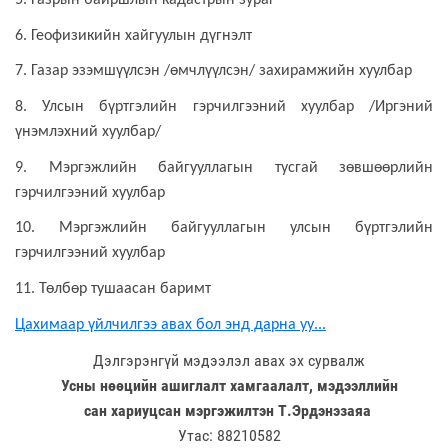
5. Газрын байршлын кадастрын зураг
6. Геофизикийн хайгуулын дүгнэлт
7. Газар эзэмшүүлсэн /өмчлүүлсэн/ захирамжийн хуулбар
8. Улсын бүртгэлийн гэрчилгээний хуулбар /Иргэний
үнэмлэхний хуулбар/
9. Мэргэжлийн байгууллагын тусгай зөвшөөрлийн
гэрчилгээний хуулбар
10. Мэргэжлийн байгууллагын улсын бүртгэлийн
гэрчилгээний хуулбар
11
. Төлбөр тушаасан баримт
Цахимаар үйлчилгээ авах бол энд дарна уу...
Дэлгэрэнгүй мэдээлэл авах эх сурвалж
Усны нөөцийн ашиглалт хамгаалалт, мэдээллийн
сан хариуцсан мэргэжилтэн Т.Эрдэнэзаяа
Утас: 88210582