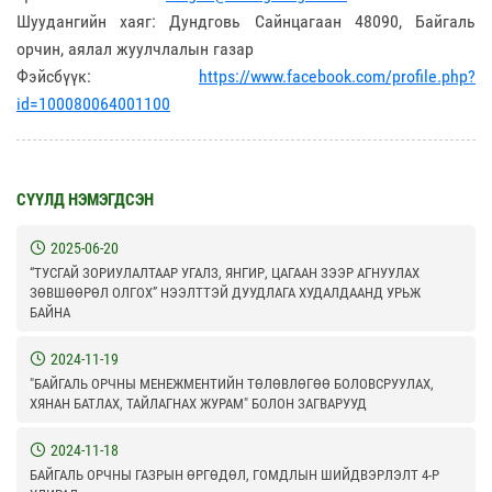
Шуудангийн хаяг: Дундговь Сайнцагаан 48090, Байгаль
орчин, аялал жуулчлалын газар
Фэйсбүүк:
https://www.facebook.com/profile.php?
id=100080064001100
СҮҮЛД НЭМЭГДСЭН
2025-06-20
“ТУСГАЙ ЗОРИУЛАЛТААР УГАЛЗ, ЯНГИР, ЦАГААН ЗЭЭР АГНУУЛАХ
ЗӨВШӨӨРӨЛ ОЛГОХ” НЭЭЛТТЭЙ ДУУДЛАГА ХУДАЛДААНД УРЬЖ
БАЙНА
2024-11-19
"БАЙГАЛЬ ОРЧНЫ МЕНЕЖМЕНТИЙН ТӨЛӨВЛӨГӨӨ БОЛОВСРУУЛАХ,
ХЯНАН БАТЛАХ, ТАЙЛАГНАХ ЖУРАМ" БОЛОН ЗАГВАРУУД
2024-11-18
БАЙГАЛЬ ОРЧНЫ ГАЗРЫН ӨРГӨДӨЛ, ГОМДЛЫН ШИЙДВЭРЛЭЛТ 4-Р