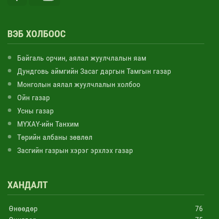
ВЭБ ХОЛБООС
Байгаль орчин, аялал жуулчлалын яам
Дундговь аймгийн Засаг даргын Тамгын газар
Монголын аялал жуулчлалын холбоо
Ойн газар
Усны газар
МҮХАҮ-ийн Танхим
Төрийн албаны зөвлөл
Засгийн газрын хэрэг эрхлэх газар
ХАНДАЛТ
Өнөөдөр
76