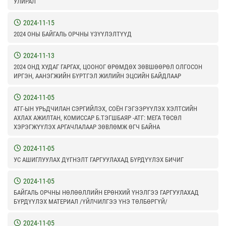
УЛИРАЛ
2024-11-15
2024 ОНЫ БАЙГАЛЬ ОРЧНЫ ҮЗҮҮЛЭЛТҮҮД
2024-11-13
2024 ОНД ХУДАГ ГАРГАХ, ЦООНОГ ӨРӨМДӨХ ЗӨВШӨӨРӨЛ ОЛГОСОН
ИРГЭН, ААНЭГЖИЙН БҮРТГЭЛ ЖИЛИЙН ЭЦСИЙН БАЙДЛААР
2024-11-05
АТГ-ЫН УРЬДЧИЛАН СЭРГИЙЛЭХ, СОЁН ГЭГЭЭРҮҮЛЭХ ХЭЛТСИЙН
АХЛАХ АЖИЛТАН, КОМИССАР Б.ТЭГШБАЯР -АТГ: МЕГА ТӨСӨЛ
ХЭРЭГЖҮҮЛЭХ АРГАЧЛАЛААР ЗӨВЛӨМЖ ӨГЧ БАЙНА
2024-11-05
УС АШИГЛУУЛАХ ДҮГНЭЛТ ГАРГУУЛАХАД БҮРДҮҮЛЭХ БИЧИГ
2024-11-05
БАЙГАЛЬ ОРЧНЫ НӨЛӨӨЛЛИЙН ЕРӨНХИЙ ҮНЭЛГЭЭ ГАРГУУЛАХАД
БҮРДҮҮЛЭХ МАТЕРИАЛ /ҮЙЛЧИЛГЭЭ ҮНЭ ТӨЛБӨРГҮЙ/
2024-11-05