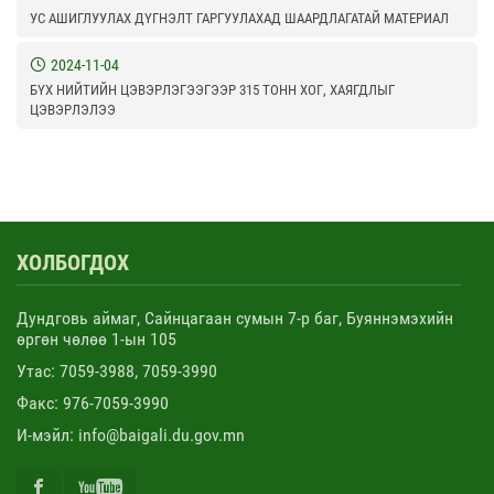
УС АШИГЛУУЛАХ ДҮГНЭЛТ ГАРГУУЛАХАД ШААРДЛАГАТАЙ МАТЕРИАЛ
2024-11-04
БҮХ НИЙТИЙН ЦЭВЭРЛЭГЭЭГЭЭР 315 ТОНН ХОГ, ХАЯГДЛЫГ
ЦЭВЭРЛЭЛЭЭ
ХОЛБОГДОХ
Дундговь аймаг, Сайнцагаан сумын 7-р баг, Буяннэмэхийн
өргөн чөлөө 1-ын 105
Утас: 7059-3988, 7059-3990
Факс: 976-7059-3990
И-мэйл: info@baigali.du.gov.mn