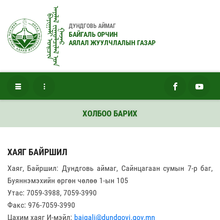
ᠠᠶᠠᠯᠠᠯ ᠵᠢᠭᠤᠯᠴᠢᠯᠠᠯ ᠤ᠋ᠨ
ᠪᠠᠶᠢᠭᠠᠯᠢ ᠣᠷᠴᠢᠨ
ДУНДГОВЬ АЙМАГ
ᠭᠠᠵᠠᠷ
БАЙГАЛЬ ОРЧИН
АЯЛАЛ ЖУУЛЧЛАЛЫН ГАЗАР
ХОЛБОО БАРИХ
ХАЯГ БАЙРШИЛ
Хаяг, Байршил: Дундговь аймаг, Сайнцагаан сумын 7-р баг,
Буяннэмэхийн өргөн чөлөө 1-ын 105
Утас: 7059-3988, 7059-3990
Факс: 976-7059-3990
Цахим хаяг И-мэйл:
baigali@dundgovi.gov.mn