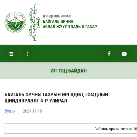
ᠠᠶᠠᠯᠠᠯ ᠵᠢᠭᠤᠯᠴᠢᠯᠠᠯ ᠤ᠋ᠨ
ᠪᠠᠶᠢᠭᠠᠯᠢ ᠣᠷᠴᠢᠨ
ДУНДГОВЬ АЙМАГ
ᠭᠠᠵᠠᠷ
БАЙГАЛЬ ОРЧИН
АЯЛАЛ ЖУУЛЧЛАЛЫН ГАЗАР
ИЛ ТОД БАЙДАЛ
БАЙГАЛЬ ОРЧНЫ ГАЗРЫН ӨРГӨДӨЛ, ГОМДЛЫН
ШИЙДВЭРЛЭЛТ 4-Р УЛИРАЛ
Буцах
2024-11-18
Байгаль орчны газрын 20