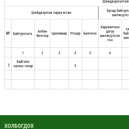
Шийдвэрлэлтий
Бусад байгуул
Шийдвэрлэж хариу өгсөн
шилжүүлс
Харьяаллын
х
Албан
дагуу
№
Цахимаар
Утсаар
Биечлэн
бай
Байгууллага
бичгээр
шилжүүлсэн
ши
тоо
1
2
3
4
5
6
Байгаль
1
орчны газар
1
ХОЛБОГДОХ