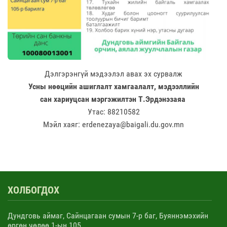
Дэлгэрэнгүй мэдээлэл авах эх сурвалж
Усны нөөцийн ашиглалт хамгаалалт, мэдээллийн
сан хариуцсан мэргэжилтэн Т.Эрдэнэзаяа
Утас: 88210582
Мэйл хаяг: erdenezaya@baigali.du.gov.mn
ХОЛБОГДОХ
Дундговь аймаг, Сайнцагаан сумын 7-р баг, Буяннэмэхийн
өргөн чөлөө 1-ын 105