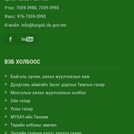
Утас: 7059-3988, 7059-3990
Факс: 976-7059-3990
И-мэйл: info@baigali.du.gov.mn
ВЭБ ХОЛБООС
Байгаль орчин, аялал жуулчлалын яам
Дундговь аймгийн Засаг даргын Тамгын газар
Монголын аялал жуулчлалын холбоо
Ойн газар
Усны газар
МҮХАҮ-ийн Танхим
Төрийн албаны зөвлөл
Засгийн газрын хэрэг эрхлэх газар