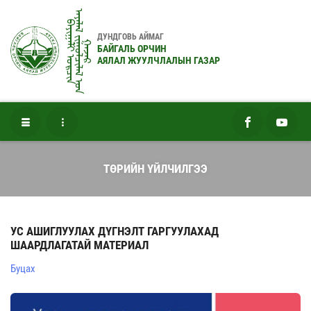
ᠠᠶᠠᠯᠠᠯ ᠵᠢᠭᠤᠯᠴᠢᠯᠠᠯ ᠤ᠋ᠨ
ᠪᠠᠶᠢᠭᠠᠯᠢ ᠣᠷᠴᠢᠨ
ДУНДГОВЬ АЙМАГ
ᠭᠠᠵᠠᠷ
БАЙГАЛЬ ОРЧИН
АЯЛАЛ ЖУУЛЧЛАЛЫН ГАЗАР
ТӨРИЙН ҮЙЛЧИЛГЭЭ
УС АШИГЛУУЛАХ ДҮГНЭЛТ ГАРГУУЛАХАД
ШААРДЛАГАТАЙ МАТЕРИАЛ
Буцах