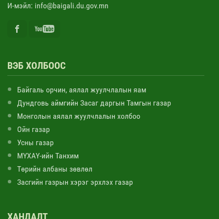
И-мэйл: info@baigali.du.gov.mn
ВЭБ ХОЛБООС
Байгаль орчин, аялал жуулчлалын яам
Дундговь аймгийн Засаг даргын Тамгын газар
Монголын аялал жуулчлалын холбоо
Ойн газар
Усны газар
МҮХАҮ-ийн Танхим
Төрийн албаны зөвлөл
Засгийн газрын хэрэг эрхлэх газар
ХАНДАЛТ