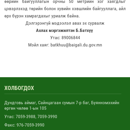
өөрийн байгууллагын орчны 50 метрийн хог хаягдлыг
цэвэрлэхэд төрийн болон хувийн хэвшлийн байгууллага, айл
өрх бүрэн хамрагдахыг уриалж байна.
Дэлгэрэнгүй мэдээлэл авах эх сурвалж
Ахлах мэргэжилтэн Б.Батхүү
Утас: 89006844
Мэйл хаяг: batkhuu@baigali.du.gov.mn
ХОЛБОГДОХ
Дундговь аймаг, Сайнцагаан сумын 7-р баг, Буяннэмэхийн
өргөн чөлөө 1-ын 105
Утас: 7059-3988, 7059-3990
Факс: 976-7059-3990