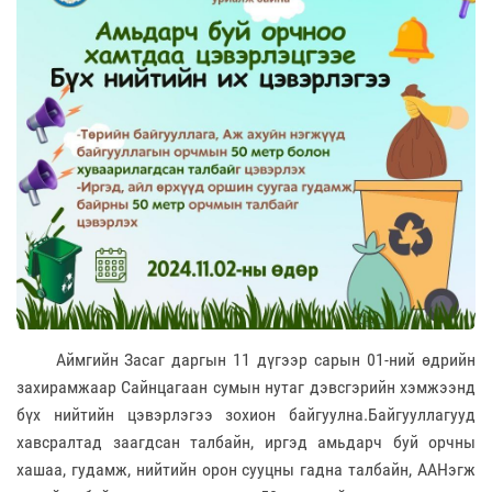
Аймгийн Засаг даргын 11 дүгээр сарын 01-ний өдрийн
захирамжаар Сайнцагаан сумын нутаг дэвсгэрийн хэмжээнд
бүх нийтийн цэвэрлэгээ зохион байгуулна.Байгууллагууд
хавсралтад заагдсан талбайн, иргэд амьдарч буй орчны
хашаа, гудамж, нийтийн орон сууцны гадна талбайн, ААНэгж