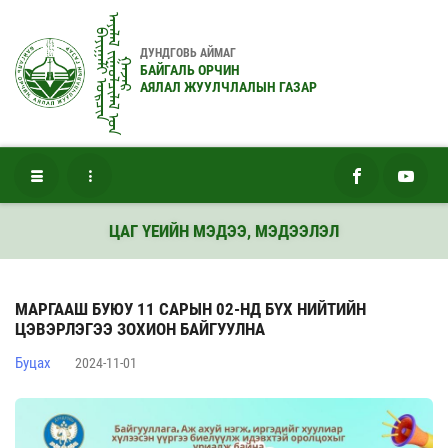
ᠠᠶᠠᠯᠠᠯ ᠵᠢᠭᠤᠯᠴᠢᠯᠠᠯ ᠤ᠋ᠨ
ᠪᠠᠶᠢᠭᠠᠯᠢ ᠣᠷᠴᠢᠨ
ДУНДГОВЬ АЙМАГ
ᠭᠠᠵᠠᠷ
БАЙГАЛЬ ОРЧИН
АЯЛАЛ ЖУУЛЧЛАЛЫН ГАЗАР
ЦАГ ҮЕИЙН МЭДЭЭ, МЭДЭЭЛЭЛ
МАРГААШ БУЮУ 11 САРЫН 02-НД БҮХ НИЙТИЙН
ЦЭВЭРЛЭГЭЭ ЗОХИОН БАЙГУУЛНА
Буцах
2024-11-01