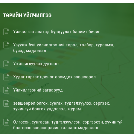
ТӨРИЙН ҮЙЛЧИЛГЭЭ
Үйлчилгээ авахад бүрдүүлэх баримт бичиг
Үзүүлж буй үйлчилгээний төрөл, төлбөр, хураамж,
бусад мэдээлэл
Ус ашиглуулах дүгнэлт
Худаг гаргах цооног өрөмдөх зөвшөөрөл
Үйлчилгээний загварууд
зөвшөөрөл олгох, сунгах, түдгэлзүүлэх, сэргээх,
хүчингүй болгох үндэслэл, журам
Олгосон, сунгасан, түдгэлзүүлсэн, сэргээсэн, хүчингүй
болгосон зөвшөөрлийн талаарх мэдээлэл