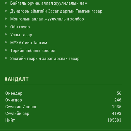
Байгаль орчин, аялал жуулчлалын яам
Дундговь аймгийн Засаг даргын Тамгын газар
Монголын аялал жуулчлалын холбоо
Ойн газар
Усны газар
МҮХАҮ-ийн Танхим
Төрийн албаны зөвлөл
Засгийн газрын хэрэг эрхлэх газар
ХАНДАЛТ
Өнөөдөр
56
Өчигдөр
246
Сүүлийн 7 хоног
1035
Сүүлийн сар
4193
Нийт
185583