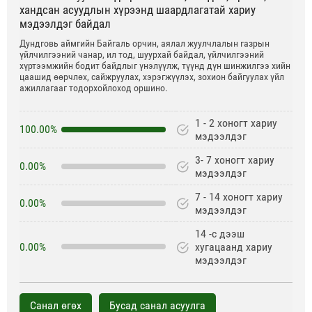
хандсан асуудлын хүрээнд шаардлагатай хариу
мэдээлдэг байдал
Дундговь аймгийн Байгаль орчин, аялал жуулчлалын газрын
үйлчилгээний чанар, ил тод, шуурхай байдал, үйлчилгээний
хүртээмжийн бодит байдлыг үнэлүүлж, түүнд дүн шинжилгээ хийн
цаашид өөрчлөх, сайжруулах, хэрэгжүүлэх, зохион байгуулах үйл
ажиллагааг тодорхойлоход оршино.
1 - 2 хоногт хариу
100.00%
мэдээлдэг
3- 7 хоногт хариу
0.00%
мэдээлдэг
7 - 14 хоногт хариу
0.00%
мэдээлдэг
14 -с дээш
0.00%
хугацаанд хариу
мэдээлдэг
Санал өгөх
Бусад санал асуулга