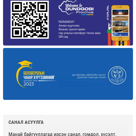
САНАЛ АСУУЛГА
Манай байгууллагад ирсэн санал, гомдол, хүсэлт,