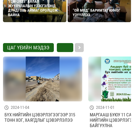
"ITM-2023" АЯЛАЛ
ЖУУЛЧЛАЛЫН ҮЗЭСГЭЛЭНД
ДУНДГОВЬ АЙМАГ ОРОЛЦОЖ
“ОЙ МОД” БАРИМТАТ КИНОГ
БАЙНА
ҮЗҮҮЛЛЭЭ
ЦАГ ҮЕИЙН МЭДЭЭ
2024-11-04
2024-11-01
БҮХ НИЙТИЙН ЦЭВЭРЛЭГЭЭГЭЭР 315
МАРГААШ БУЮУ 11 САР
ТОНН ХОГ, ХАЯГДЛЫГ ЦЭВЭРЛЭЛЭЭ
НИЙТИЙН ЦЭВЭРЛЭГЭ
БАЙГУУЛНА