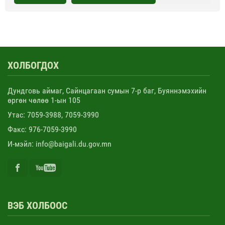
ХОЛБОГДОХ
Дундговь аймаг, Сайнцагаан сумын 7-р баг, Буяннэмэхийн
өргөн чөлөө 1-ын 105
Утас: 7059-3988, 7059-3990
Факс: 976-7059-3990
И-мэйл: info@baigali.du.gov.mn
ВЭБ ХОЛБООС