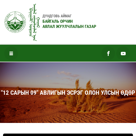
ᠠᠶᠠᠯᠠᠯ ᠵᠢᠭᠤᠯᠴᠢᠯᠠᠯ ᠤ᠋ᠨ
ᠪᠠᠶᠢᠭᠠᠯᠢ ᠣᠷᠴᠢᠨ
ДУНДГОВЬ АЙМАГ
ᠭᠠᠵᠠᠷ
БАЙГАЛЬ ОРЧИН
АЯЛАЛ ЖУУЛЧЛАЛЫН ГАЗАР
"12 САРЫН 09" АВЛИГЫН ЭСРЭГ ОЛОН УЛСЫН ӨДӨР