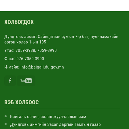
ХОЛБОГДОХ
Дундговь аймаг, Сайнцагаан сумын 7-р баг, Буяннэмэхийн
өргөн чөлөө 1-ын 105
Утас: 7059-3988, 7059-3990
Факс: 976-7059-3990
И-мэйл: info@baigali.du.gov.mn
ВЭБ ХОЛБООС
Байгаль орчин, аялал жуулчлалын яам
Дундговь аймгийн Засаг даргын Тамгын газар