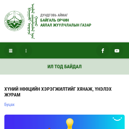
ᠠᠶᠠᠯᠠᠯ ᠵᠢᠭᠤᠯᠴᠢᠯᠠᠯ ᠤ᠋ᠨ
ᠪᠠᠶᠢᠭᠠᠯᠢ ᠣᠷᠴᠢᠨ
ДУНДГОВЬ АЙМАГ
ᠭᠠᠵᠠᠷ
БАЙГАЛЬ ОРЧИН
АЯЛАЛ ЖУУЛЧЛАЛЫН ГАЗАР
ИЛ ТОД БАЙДАЛ
ХҮНИЙ НӨӨЦИЙН ХЭРЭГЖИЛТИЙГ ХЯНАЖ, ҮНЭЛЭХ
ЖУРАМ
Буцах