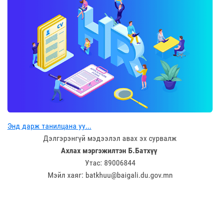
Энд дарж танилцана уу...
Дэлгэрэнгүй мэдээлэл авах эх сурвалж
Ахлах мэргэжилтэн Б.Батхүү
Утас: 89006844
Мэйл хаяг: batkhuu@baigali.du.gov.mn