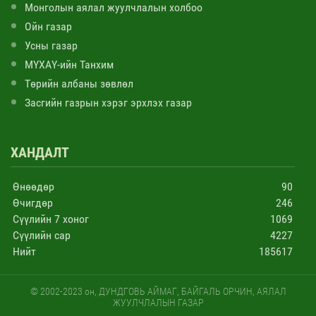
Монголын аялал жуулчлалын холбоо
Ойн газар
Усны газар
МҮХАҮ-ийн Танхим
Төрийн албаны зөвлөл
Засгийн газрын хэрэг эрхлэх газар
ХАНДАЛТ
Өнөөдөр
90
Өчигдөр
246
Сүүлийн 7 хоног
1069
Сүүлийн сар
4227
Нийт
185617
© 2002-2023 он, ДУНДГОВЬ АЙМАГ, БАЙГАЛЬ ОРЧИН, АЯЛАЛ
ЖУУЛЧЛАЛЫН ГАЗАР