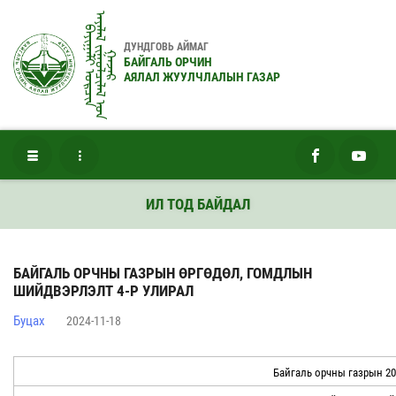
ᠠᠶᠠᠯᠠᠯ ᠵᠢᠭᠤᠯᠴᠢᠯᠠᠯ ᠤ᠋ᠨ
ᠪᠠᠶᠢᠭᠠᠯᠢ ᠣᠷᠴᠢᠨ
ДУНДГОВЬ АЙМАГ
ᠭᠠᠵᠠᠷ
БАЙГАЛЬ ОРЧИН
АЯЛАЛ ЖУУЛЧЛАЛЫН ГАЗАР
ИЛ ТОД БАЙДАЛ
БАЙГАЛЬ ОРЧНЫ ГАЗРЫН ӨРГӨДӨЛ, ГОМДЛЫН
ШИЙДВЭРЛЭЛТ 4-Р УЛИРАЛ
Буцах
2024-11-18
Байгаль орчны газрын 20