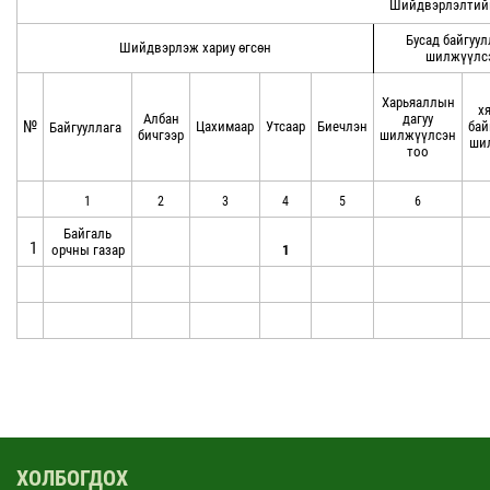
Шийдвэрлэлтий
Бусад байгуул
Шийдвэрлэж хариу өгсөн
шилжүүлс
Харьяаллын
х
Албан
дагуу
№
Цахимаар
Утсаар
Биечлэн
бай
Байгууллага
бичгээр
шилжүүлсэн
ши
тоо
1
2
3
4
5
6
Байгаль
1
орчны газар
1
ХОЛБОГДОХ