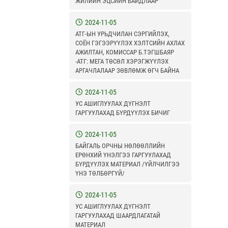
ЖИЛИЙН ЭЦСИЙН БАЙДЛААР
2024-11-05
АТГ-ЫН УРЬДЧИЛАН СЭРГИЙЛЭХ,
СОЁН ГЭГЭЭРҮҮЛЭХ ХЭЛТСИЙН АХЛАХ
АЖИЛТАН, КОМИССАР Б.ТЭГШБАЯР
-АТГ: МЕГА ТӨСӨЛ ХЭРЭГЖҮҮЛЭХ
АРГАЧЛАЛААР ЗӨВЛӨМЖ ӨГЧ БАЙНА
2024-11-05
УС АШИГЛУУЛАХ ДҮГНЭЛТ
ГАРГУУЛАХАД БҮРДҮҮЛЭХ БИЧИГ
2024-11-05
БАЙГАЛЬ ОРЧНЫ НӨЛӨӨЛЛИЙН
ЕРӨНХИЙ ҮНЭЛГЭЭ ГАРГУУЛАХАД
БҮРДҮҮЛЭХ МАТЕРИАЛ /ҮЙЛЧИЛГЭЭ
ҮНЭ ТӨЛБӨРГҮЙ/
2024-11-05
УС АШИГЛУУЛАХ ДҮГНЭЛТ
ГАРГУУЛАХАД ШААРДЛАГАТАЙ
МАТЕРИАЛ