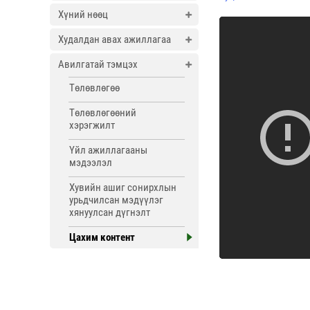
Хүний нөөц
Худалдан авах ажиллагаа
Авилгатай тэмцэх
Төлөвлөгөө
Төлөвлөгөөний
хэрэгжилт
Үйл ажиллагааны
мэдээлэл
Хувийн ашиг сонирхлын
урьдчилсан мэдүүлэг
хянуулсан дүгнэлт
Цахим контент