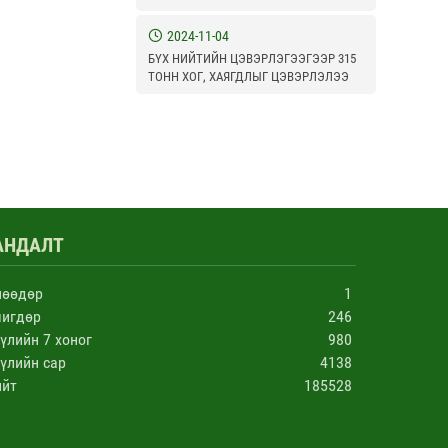
2024-11-04
БҮХ НИЙТИЙН ЦЭВЭРЛЭГЭЭГЭЭР 315
ТОНН ХОГ, ХАЯГДЛЫГ ЦЭВЭРЛЭЛЭЭ
АНДАЛТ
нөөдөр
1
чигдөр
246
үлийн 7 хоног
980
үлийн сар
4138
ийт
185528