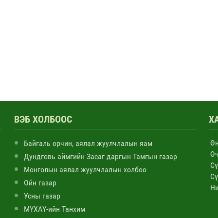
ВЭБ ХОЛБООС
Х
Ө
Байгаль орчин, аялал жуулчлалын яам
Ө
Дундговь аймгийн Засаг даргын Тамгын газар
Сү
Монголын аялал жуулчлалын холбоо
Сү
Ойн газар
Н
Усны газар
МҮХАҮ-ийн Танхим