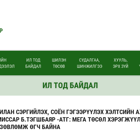
Р
ИЙН
ИЛ ТОД
ШИЛЭН
СУДАЛГАА,
ХУУЛЬ,
ДЭЭЛЭЛ
БАЙДАЛ
ТӨСӨВ
ШИНЖИЛГЭЭ
ЭРХ ЗҮЙ
ИЛ ТОД БАЙДАЛ
ИЛАН СЭРГИЙЛЭХ, СОЁН ГЭГЭЭРҮҮЛЭХ ХЭЛТСИЙН 
ИССАР Б.ТЭГШБАЯР -АТГ: МЕГА ТӨСӨЛ ХЭРЭГЖҮҮ
 ЗӨВЛӨМЖ ӨГЧ БАЙНА