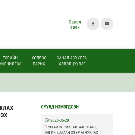
Санал
авах
ТӨРИЙН
ХОЛБОО
САНАЛ АСУУЛГА,
ҮЙЛЧИЛГЭЭ
БАРИХ
ХЭЛЭЛЦҮҮЛЭГ
АХЛАХ
СҮҮЛД НЭМЭГДСЭН
ЛЭХ
2025-06-20
“ТУСГАЙ ЗОРИУЛАЛТААР УГАЛЗ,
ЯНГИР, ЦАГААН ЗЭЭР АГНУУЛАХ