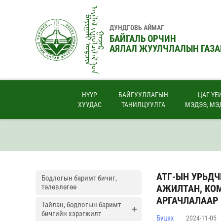
ᠠᠶᠠᠯᠠᠯ ᠵᠢᠭᠤᠯᠴᠢᠯᠠᠯ ᠤ᠋ᠨ
ᠪᠠᠶᠢᠭᠠᠯᠢ ᠣᠷᠴᠢᠨ
ДУНДГОВЬ АЙМАГ
ᠭᠠᠵᠠᠷ
БАЙГАЛЬ ОРЧИН
АЯЛАЛ ЖУУЛЧЛАЛЫН ГАЗА
НҮҮР
БАЙГУУЛЛАГЫН
ЦАГ ҮЕ
ХУУДАС
ТАНИЛЦУУЛГА
МЭДЭЭ, МЭ
АТГ-ЫН УРЬДЧ
Бодлогын баримт бичиг,
төлөвлөгөө
АЖИЛТАН, КОМ
АРГАЧЛАЛААР
Тайлан, бодлогын баримт
бичгийн хэрэгжилт
Буцах
2024-11-05