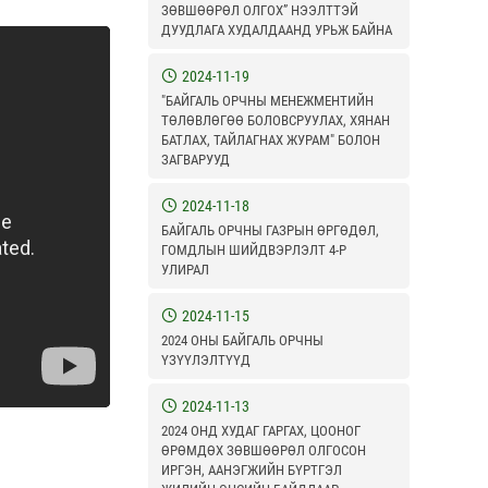
ЗӨВШӨӨРӨЛ ОЛГОХ” НЭЭЛТТЭЙ
ДУУДЛАГА ХУДАЛДААНД УРЬЖ БАЙНА
2024-11-19
"БАЙГАЛЬ ОРЧНЫ МЕНЕЖМЕНТИЙН
ТӨЛӨВЛӨГӨӨ БОЛОВСРУУЛАХ, ХЯНАН
БАТЛАХ, ТАЙЛАГНАХ ЖУРАМ" БОЛОН
ЗАГВАРУУД
2024-11-18
БАЙГАЛЬ ОРЧНЫ ГАЗРЫН ӨРГӨДӨЛ,
ГОМДЛЫН ШИЙДВЭРЛЭЛТ 4-Р
УЛИРАЛ
2024-11-15
2024 ОНЫ БАЙГАЛЬ ОРЧНЫ
ҮЗҮҮЛЭЛТҮҮД
2024-11-13
2024 ОНД ХУДАГ ГАРГАХ, ЦООНОГ
ӨРӨМДӨХ ЗӨВШӨӨРӨЛ ОЛГОСОН
ИРГЭН, ААНЭГЖИЙН БҮРТГЭЛ