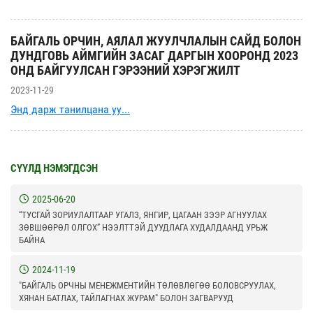
БАЙГАЛЬ ОРЧИН, АЯЛАЛ ЖУУЛЧЛАЛЫН САЙД БОЛОН
ДУНДГОВЬ АЙМГИЙН ЗАСАГ ДАРГЫН ХООРОНД 2023
ОНД БАЙГУУЛСАН ГЭРЭЭНИЙ ХЭРЭГЖИЛТ
2023-11-29
Энд дарж танилцана уу...
СҮҮЛД НЭМЭГДСЭН
2025-06-20
“ТУСГАЙ ЗОРИУЛАЛТААР УГАЛЗ, ЯНГИР, ЦАГААН ЗЭЭР АГНУУЛАХ
ЗӨВШӨӨРӨЛ ОЛГОХ” НЭЭЛТТЭЙ ДУУДЛАГА ХУДАЛДААНД УРЬЖ
БАЙНА
2024-11-19
"БАЙГАЛЬ ОРЧНЫ МЕНЕЖМЕНТИЙН ТӨЛӨВЛӨГӨӨ БОЛОВСРУУЛАХ,
ХЯНАН БАТЛАХ, ТАЙЛАГНАХ ЖУРАМ" БОЛОН ЗАГВАРУУД