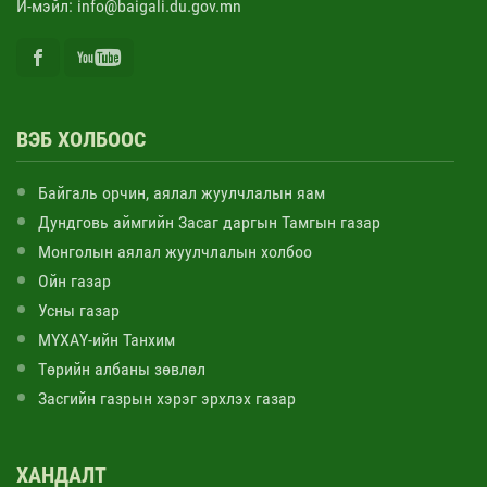
И-мэйл: info@baigali.du.gov.mn
ВЭБ ХОЛБООС
Байгаль орчин, аялал жуулчлалын яам
Дундговь аймгийн Засаг даргын Тамгын газар
Монголын аялал жуулчлалын холбоо
Ойн газар
Усны газар
МҮХАҮ-ийн Танхим
Төрийн албаны зөвлөл
Засгийн газрын хэрэг эрхлэх газар
ХАНДАЛТ