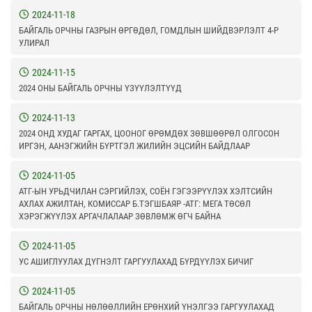
2024-11-18
БАЙГАЛЬ ОРЧНЫ ГАЗРЫН ӨРГӨДӨЛ, ГОМДЛЫН ШИЙДВЭРЛЭЛТ 4-Р
УЛИРАЛ
2024-11-15
2024 ОНЫ БАЙГАЛЬ ОРЧНЫ ҮЗҮҮЛЭЛТҮҮД
2024-11-13
2024 ОНД ХУДАГ ГАРГАХ, ЦООНОГ ӨРӨМДӨХ ЗӨВШӨӨРӨЛ ОЛГОСОН
ИРГЭН, ААНЭГЖИЙН БҮРТГЭЛ ЖИЛИЙН ЭЦСИЙН БАЙДЛААР
2024-11-05
АТГ-ЫН УРЬДЧИЛАН СЭРГИЙЛЭХ, СОЁН ГЭГЭЭРҮҮЛЭХ ХЭЛТСИЙН
АХЛАХ АЖИЛТАН, КОМИССАР Б.ТЭГШБАЯР -АТГ: МЕГА ТӨСӨЛ
ХЭРЭГЖҮҮЛЭХ АРГАЧЛАЛААР ЗӨВЛӨМЖ ӨГЧ БАЙНА
2024-11-05
УС АШИГЛУУЛАХ ДҮГНЭЛТ ГАРГУУЛАХАД БҮРДҮҮЛЭХ БИЧИГ
2024-11-05
БАЙГАЛЬ ОРЧНЫ НӨЛӨӨЛЛИЙН ЕРӨНХИЙ ҮНЭЛГЭЭ ГАРГУУЛАХАД