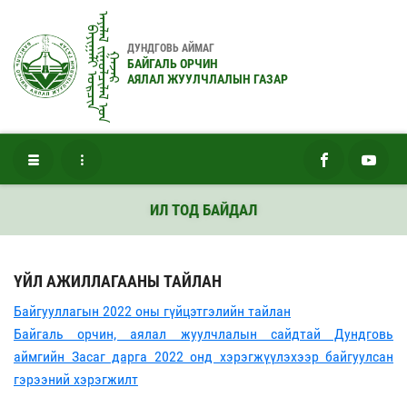
ᠠᠶᠠᠯᠠᠯ ᠵᠢᠭᠤᠯᠴᠢᠯᠠᠯ ᠤ᠋ᠨ
ᠪᠠᠶᠢᠭᠠᠯᠢ ᠣᠷᠴᠢᠨ
ДУНДГОВЬ АЙМАГ
ᠭᠠᠵᠠᠷ
БАЙГАЛЬ ОРЧИН
АЯЛАЛ ЖУУЛЧЛАЛЫН ГАЗАР
ИЛ ТОД БАЙДАЛ
ҮЙЛ АЖИЛЛАГААНЫ ТАЙЛАН
Байгууллагын 2022 оны гүйцэтгэлийн тайлан
Байгаль орчин, аялал жуулчлалын сайдтай Дундговь
аймгийн Засаг дарга 2022 онд хэрэгжүүлэхээр байгуулсан
гэрээний хэрэгжилт